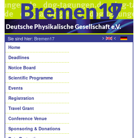
Bremen17
Deutsche Physikalische Gesellschaft e.V.
>
<
Sie sind hier:
Bremen17
Navigation
Home
Deadlines
Notice Board
Scientific Programme
Events
Registration
Travel Grant
Conference Venue
Sponsoring & Donations